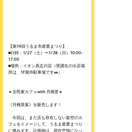
【第19回うるま市産業まつり】
■日時：1/27（土）〜1/28（日）10:00-
17:00
■場所：イオン具志川店（受講生の出店場
所は、1F屋外駐車場です🚗）
🔸古民家カフェwith 月桃茶🔸
《月桃茶葉》を販売します！
　今回は、まだ店も存在しない架空のカ
フェをイメージして、うるま産業まつり
に挑みます。計画地は、現在空地になっ