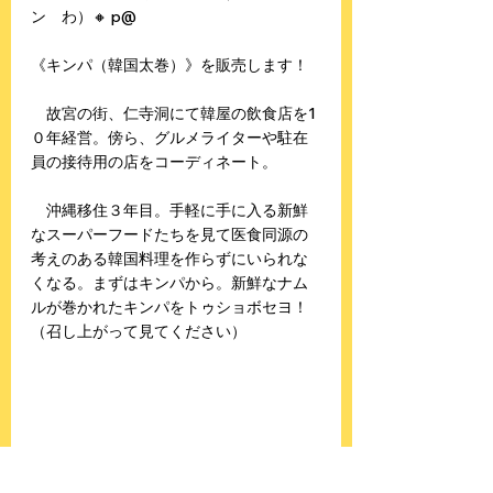
ン　わ）🔸 p@
《キンパ（韓国太巻）》を販売します！
　故宮の街、仁寺洞にて韓屋の飲食店を1
０年経営。傍ら、グルメライターや駐在
員の接待用の店をコーディネート。
　沖縄移住３年目。手軽に手に入る新鮮
なスーパーフードたちを見て医食同源の
考えのある韓国料理を作らずにいられな
くなる。まずはキンパから。新鮮なナム
ルが巻かれたキンパをトゥショボセヨ！
（召し上がって見てください）