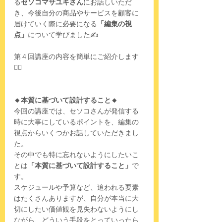
る
セソコマサユキさん
にお話しいただ
き、今後自分の商品やサービスを顧客に
届けていく際に必要になる
「編集の視
点」
について学びました✍️
第４回講座の内容を簡単にご紹介します
🙋‍♀️
🔸本質に基づいて設計すること🔸
今回の講座では、セソコさんが発信する
時に大事にしているポイントを、編集の
視点からいくつかお話していただきまし
た。
その中でも特に忘れないようにしたいこ
とは
「本質に基づいて設計すること」
で
す。
スケジュールや予算など、追われる要素
はたくさんありますが、自分が本当に大
切にしたい価値観を見失わないようにし
ながら、どういう手段をとっていったら