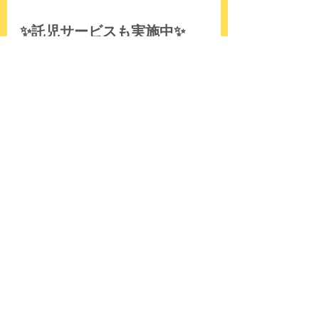
✨託児サービスも実施中✨
うるま創業スクールでは、毎回の講座で
託児サービスを提供しています。第４回
講座で初めてご利用される方もいらっし
ゃいました😊
講座中、お子さまは託児担当の方と時間
を過ごすのですが、お母さんと離れても
とてもお利口さんでした👏
次回講座では、前半講座までの振り返り
と、起業時に便利なサービスを紹介しま
す😃後半戦もがんばりましょー💪
講座
すべて表示